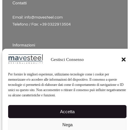
Contatti
Email: info@mavesteel.com
Telefono / Fax: +39 0322913504
Informazioni
Gestisci Consenso
P.Iva: 02342910037
Indirizzo: Via Insorte, 33 - 28024 Gozzano NO Italia
Cookie Policy
Per fornire le migliori esperienze, utilizziamo tecnologie come i cookie per
memorizzare e/o accedere alle informazioni del dispositivo. Il consenso a queste
Privacy Policy
tecnologie ci permetterà di elaborare dati come il comportamento di navigazione o ID
Credits
unici su questo sito. Non acconsentire o ritirare il consenso può influire negativamente
su alcune caratteristiche e funzioni.
Accetta
Nega