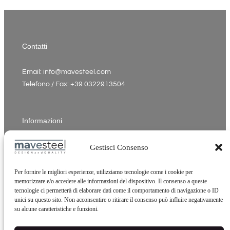
Contatti
Email: info@mavesteel.com
Telefono / Fax: +39 0322913504
Informazioni
P.Iva: 02342910037
Gestisci Consenso
Indirizzo: Via Insorte, 33 - 28024 Gozzano NO Italia
Cookie Policy
Per fornire le migliori esperienze, utilizziamo tecnologie come i cookie per
memorizzare e/o accedere alle informazioni del dispositivo. Il consenso a queste
Privacy Policy
tecnologie ci permetterà di elaborare dati come il comportamento di navigazione o ID
Credits
unici su questo sito. Non acconsentire o ritirare il consenso può influire negativamente
su alcune caratteristiche e funzioni.