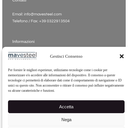
Email: info@mavesteel.com
Telefono / Fax: +39 0322913504
Informazioni
P.Iva: 02342910037
Gestisci Consenso
Indirizzo: Via Insorte, 33 - 28024 Gozzano NO Italia
Cookie Policy
Per fornire le migliori esperienze, utilizziamo tecnologie come i cookie per
memorizzare e/o accedere alle informazioni del dispositivo. Il consenso a queste
Privacy Policy
tecnologie ci permetterà di elaborare dati come il comportamento di navigazione o ID
Credits
unici su questo sito. Non acconsentire o ritirare il consenso può influire negativamente
su alcune caratteristiche e funzioni.
Accetta
Nega